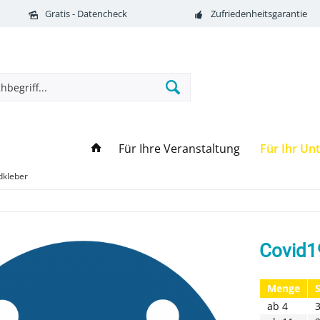
Gratis - Datencheck
Zufriedenheitsgarantie
Für Ihre Veranstaltung
Für Ihr U
dkleber
Covid19
Menge
ab
4
3